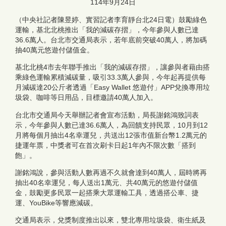
114年9月24日
（中央社記者陳昱婷、實習記者李育靜台北24日電）鼓勵綠色
運輸，基北北桃推出「我的減碳存摺」，今年參與人數已達
36.6萬人。台北市交通局表示，若年底前突破40萬人，將加碼
抽40萬元悠遊付儲值金。
基北北桃4市去年聯手推出「我的減碳存摺」，讓參與者藉由搭
乘綠色運輸累積減碳量，吸引33.3萬人參與，今年起再提供每
月減碳達20公斤者透過「Easy Wallet 悠遊付」APP兌換專用垃
圾袋、咖啡等日用品，目標邀請40萬人加入。
台北市交通局今天舉辦記者會宣布活動，局長謝銘鴻致詞表
示，今年參與人數已達36.6萬人，為回饋支持民眾，10月到12
月將每個月抽出4名幸運兒，共送出12張市值新台幣1.2萬元的
捷運年票，中獎者可在首次刷卡日起1年內不限次數「搭到
飽」。
謝銘鴻說，參與活動人數再過不久就會達到40萬人，屆時將再
抽出40名幸運兒，每人送出1萬元、共40萬元的悠遊付儲值
金，鼓勵更多民眾一起搭乘大眾運輸工具，透過搭公車、捷
運、YouBike等響應減碳。
交通局表示，兌獎制度推出以來，雙北專用垃圾袋、衛生紙及