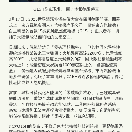
G15H發布現場。 圖／本報德陽傳真
9月17日，2025世界清潔能源裝備大會在四川德陽開幕。開幕
式上，東方電氣集團東方汽輪機有限公司（簡稱東方汽輪機）
自主研發的首款15兆瓦純氫燃氣輪機（G15H）正式發布，填
補了大陸氫能裝備領域的技術空白。
長期以來，氫氣雖然是「零碳理想燃料」，但其物理化學特性
卻給燃機行業帶來三大難題：火焰溫度高達2200℃，比天然氣
高200℃；火焰傳播速度是天然氣的9倍，回火致結構燒蝕概率
大幅上升；能量密度大易誘發1000赫茲以上的「幽靈熱聲震
盪」，幾分鐘內就能損毀燃燒器甚至整台燃機。東方汽輪機通
過多年研發，克服了重重困難，G15H通過多輪極限驗證，穩定
性堪比成熟天然氣機組。
當前，尋找可替代化石能源的「零碳動力核心」，已經成為破
解能源困局、重塑全球能源格局的關鍵。G15H功率適中、調節
靈活，可直接服務於分散式能源站、工業園區熱電聯產系統，
為城市建設和工業生產提供清潔動力。從長遠看，它還能與氫
能儲存系統聯動，構建「電-氫-電」的綠色迴圈。
此次G15H的發布，不僅是東方汽輪機的技術跨越，更是德陽乃