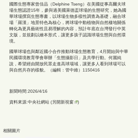
國際生態專家曾佳品（Delphine Tseng）在美國從事高爾夫球
場生態認證15年，參與過美國萊德盃球場的生態研究，她為國
華球場撰寫生態專書，以球場生物多樣性調查為基礎，融合球
場「羅漢」地景特色為核心，將球場中動植物與自然棲地關係
轉化為更具藝術性且易理解的內容，預計年底在台灣發行中英
文版，並規劃以繪本形式，讓更多孩子認識球場生態與自然環
境。
國華球場也與鄰近國小合作推動球場生態教育，4月開始與中華
民國環境教育學會舉辦「生態攝影日」及共學行動。何麗純
說，希望經由開放民眾走進高球場域，讓更多人看到球場可以
與自然共存的樣貌。（編輯：管中維）1150416
新聞時間:2026/4/16
資料來源:中央社網站 (
另開新視窗
)
相關圖片