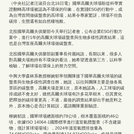
（中央社記者汪淑芬台北16日電）國華高爾夫球場盼從科學實
證翻轉高球場被認為不環保的印象，在實踐ESG的行動中，成
為台灣首間做碳盤查的高球場，結果令專家驚訝，球場不但負
碳排，生態還有如自然棲地般。
北投國華高爾夫俱樂部今天舉行記者會，公布企業ESG行動方
案中，進行1年的高爾夫球場碳盤查與生物多樣性調查結果，這
也是台灣首座高爾夫球場做碳盤查。
北投國華高爾夫俱樂部副董事長何麗純說，長期以來，很多人
對高爾夫場抱持有不環保的看法，她希望透過第三方，以科學
檢驗，了解球場在環保上的努力空間。
中興大學森林系教授柳婉郁率領團隊接下國華高爾夫球場的碳
盤查與生物多樣性調查任務，她說，以往與團隊主要是做各風
景區的碳盤查，高爾夫場是第1次，原本她認為，人工球場的碳
排成績不會太好，雖然高爾夫球場有許多花草樹木，但其實化
肥釋放的碳排量更高；不過，最後的調查結果卻出乎她意料之
外，原本擔心是否計算錯誤，還請團隊重新驗證。
柳婉郁說，國華球場總面積約78公頃，樹木覆蓋面積約46公
頃，依據ISO 14064-1國際標準進行溫室氣體盤查（不含建築
物，僅計算球場場域），2024年溫室氣體排放量為