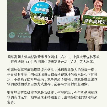
國華高爾夫俱樂部副董事長何麗純（右2）、中興大學森林系教
授柳婉郁（右）與國際生態專家曾佳品（左2）等人出席。
何麗純分享照顧球場環境的做法，她形容就像人的健康一樣，
平日就要注意，例如球場每天都會檢視草坪的根系是否正常排
水，不是為了防草坪生病，就事先給予藥物，也就是盡量讓球
場的動植物以最自然方式生存，必要時才針對問題治療。
雖然球場首次碳排查就是負碳排，何麗純說，今年算是國華球
場的高球元年，她希望未來持續進步，生物多樣性的物種能來
愈多。