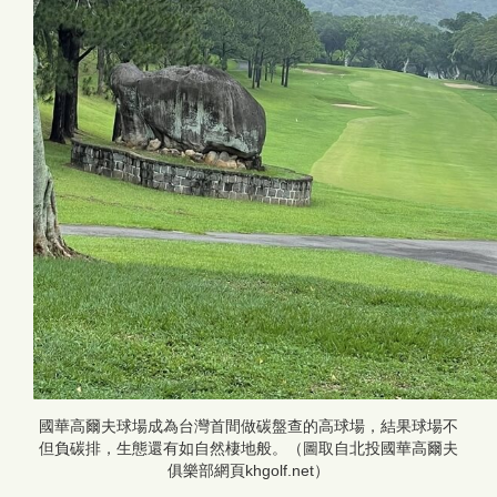
國華高爾夫球場成為台灣首間做碳盤查的高球場，結果球場不
但負碳排，生態還有如自然棲地般。（圖取自北投國華高爾夫
俱樂部網頁khgolf.net）