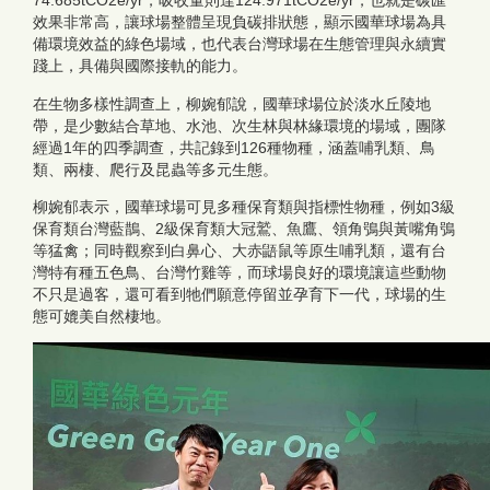
74.685tCO2e/yr，吸收量則達124.971tCO2e/yr，也就是碳匯
效果非常高，讓球場整體呈現負碳排狀態，顯示國華球場為具
備環境效益的綠色場域，也代表台灣球場在生態管理與永續實
踐上，具備與國際接軌的能力。
在生物多樣性調查上，柳婉郁說，國華球場位於淡水丘陵地
帶，是少數結合草地、水池、次生林與林緣環境的場域，團隊
經過1年的四季調查，共記錄到126種物種，涵蓋哺乳類、鳥
類、兩棲、爬行及昆蟲等多元生態。
柳婉郁表示，國華球場可見多種保育類與指標性物種，例如3級
保育類台灣藍鵲、2級保育類大冠鷲、魚鷹、領角鴞與黃嘴角鴞
等猛禽；同時觀察到白鼻心、大赤鼯鼠等原生哺乳類，還有台
灣特有種五色鳥、台灣竹雞等，而球場良好的環境讓這些動物
不只是過客，還可看到牠們願意停留並孕育下一代，球場的生
態可媲美自然棲地。