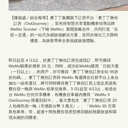
【陳揚盛／綜合報導】奧丁丁集團旗下訂房平台「奧丁丁揪你
訂房（OwlJourney）」宣布與智慧共享電動機車領導品牌
WeMo Scooter（下稱 WeMo）展開策略合作，共同打造「住
宿＋交通」的一站式永續旅遊解決方案，並同步推出三大限時
優惠，為旅客帶來全新低碳旅遊體驗。
即日起至 4 /13止，於奧丁丁揪你訂房完成預訂，即可獲得
WeMo騎乘折價券 20 元；同時，成功在WeMo購買「日租方案
（一日以上）」的用戶，亦可獲得「奧丁丁揪你訂房全站 95折
折扣碼」。奧丁丁揪你訂房與 WeMo 每週將在社群平台上各自
抽出一組幸運兒，將可同時獲得奧丁丁揪你訂房上指定房源免
費住宿一晚與 WeMo 租車兌換券。3 /31起至 4/13止，租借全
台 WeMo 任何共享機車，有機會在車廂內獲得「WeMo X
OwlJourney 限量刮刮卡」，最大獎包含「奧丁丁揪你訂房 20
人包棟民宿一晚（市價新台幣 3 萬元）」、「WeMo 30 天環
島包車券」等，超過十間免費住宿房型將回饋給熱愛旅遊和環
境永續的消費者。