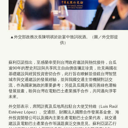
▲外交部政務次長陳明祺於款宴中致詞祝酒。（圖／外交部提
供）
蘇利亞諾指出，至感榮幸受到台灣政府邀請與熱忱接待，台瓜
逾90年的歷史邦誼與共享民主自由價值彌足珍貴，欣見兩國在
基礎建設與經貿投資密切合作，此行旨在瞭解並借鏡台灣智慧
城市與交通建設的發展經驗，並與我國交通主管機關對話交
流，作為國家施政的重要參考；另提及瓜國具備完善綠色運輸
發展規畫，盼與台灣在電動巴士產業攜手合作，共同邁向淨零
未來。
外交部表示，席間訪賓及瓜地馬拉駐台大使艾特維（Luis Raúl
Estévez López）、交通部、財團法人國際合作發展基金會、海
外投資開發公司以及國內主要生產電動巴士企業代表，就交通
建設及電動巴士產業合作等議題廣泛交換意見。蘇利亞諾乙行