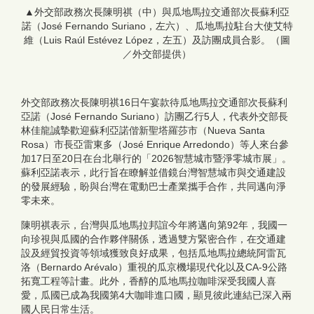
▲外交部政務次長陳明祺（中）與瓜地馬拉交通部次長蘇利亞
諾（José Fernando Suriano，左六）、瓜地馬拉駐台大使艾特
維（Luis Raúl Estévez López，左五）及訪團成員合影。（圖
／外交部提供）
外交部政務次長陳明祺16日午宴款待瓜地馬拉交通部次長蘇利
亞諾（José Fernando Suriano）訪團乙行5人，代表外交部長
林佳龍誠摯歡迎蘇利亞諾偕新聖塔羅莎市（Nueva Santa
Rosa）市長亞雷東多（José Enrique Arredondo）等人來台參
加17日至20日在台北舉行的「2026智慧城市暨淨零城市展」。
蘇利亞諾表示，此行旨在瞭解並借鏡台灣智慧城市與交通建設
的發展經驗，盼與台灣在電動巴士產業攜手合作，共同邁向淨
零未來。
陳明祺表示，台灣與瓜地馬拉邦誼今年將邁向第92年，我國一
向珍視與瓜國的合作夥伴關係，透過雙方緊密合作，在交通建
設及經貿投資等領域獲致良好成果，包括瓜地馬拉總統阿雷瓦
洛（Bernardo Arévalo）重視的瓜京機場現代化以及CA-9公路
拓寬工程等計畫。此外，香醇的瓜地馬拉咖啡深受我國人喜
愛，瓜國已成為我國第4大咖啡進口國，顯見彼此連結已深入兩
國人民日常生活。