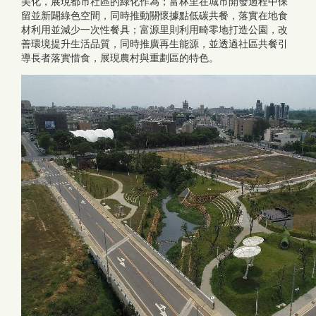
美化，展現都市社區的綠化作為；富林里在城市開發過程中保
留並新闢綠色空間，同時推動關懷據點低碳共餐，落實在地食
材利用並減少一次性餐具；富源里則利用畸零地打造公園，改
善環境提升生活品質，同時推廣再生能源，並透過社區共餐引
導長者落實惜食，展現農村與重劃區的特色。