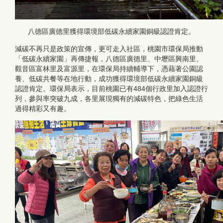
八德區廣德里獲得環境部低碳永續家園銅級認證肯定。
減碳不再只是政策的宣傳，更可走入社區，桃園市環保局推動
「低碳永續家園」再傳捷報，八德區廣德里、中壢區興南里、
觀音區富林里及富源里，在環保局持續輔導下，憑藉著公園認
養、低碳共餐等在地行動，成功獲得環境部低碳永續家園銅級
認證肯定。環保局表示，目前桃園已有484個行政里加入認證行
列，參與率突破九成，各里展現獨有的減碳特色，把綠色生活
過得精彩又有趣。