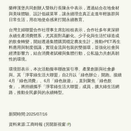
樂檸漢堡共同創辦人暨執行長陳永中表示，透過結合在地食材
與美味體驗、設計低碳菜單，讓永續理念真正走進年輕族群與
日常生活，用在地使命感來打開永續教育。
台灣主婦聯盟合作社理事主席彭桂枝表示，合作社多年來深耕
永續生產消費體系，尤其面對高齡化、少子化與生活忙碌造成
的飲食轉變，開始透過集體購買穩定農友生計，推動rPET再生
料應用與制度倡議，實現金流與包裝的雙循環，並強化社會與
經濟影響力，結合消費者賦權與集體行動，公私協力共創具韌
性的環境。
環境部表示，本次活動擬串聯政策引導、產業創新與社會參
與。其「淨零綠生活大聯盟」自2月以「綠色辦公」開跑、接續
4月「綠色消費」、6月「綠色旅遊」，直到聚焦「綠色飲
食」，將持續攜手「淨零綠生活大聯盟」成員，擴大綠生活網
路，推動全民參與的永續轉型。
新聞時間:2025/07/16
資料來源:工商時報 (
另開新視窗
)