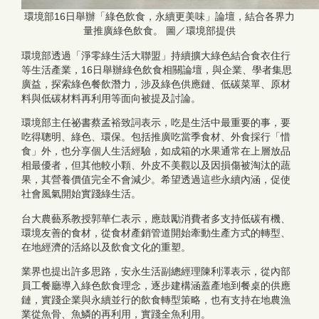
環境部16日舉辦「綠色飲食，永續更美味」論壇，結合各界力
量推廣綠色飲食。 圖／環境部提供
環境部透過「淨零綠生活大聯盟」持續擴大綠色結合食衣住行
等生活產業，16日舉辦綠色飲食相關論壇，與企業、學者集思
廣益，探索綠色餐飲潛力，涉及綠色供應鏈、低碳菜單、原材
料與低碳材料再利用等面向被提及討論。
環境部主任祕書蔡孟裕致詞表示，吃是生活中最重要的事，要
吃得聰明、綠色、環保。包括推廣吃當季食材、外食採行「惜
食」外，也分享個人生活經驗，如成箱的水果通常在上層放品
相最優者，但其他較小顆、外皮不美觀以及因損傷被淘汰的蔬
果，其營養價值完全不會減少。希望透過這些永續內涵，促使
社會風氣開始實踐綠生活。
台大農藝系教授郭華仁表示，應鼓勵消費者多支持低碳有機、
環境友善的食材，從食材產銷管道開始牽動生產方式的轉型、
在地經濟的活絡以及飲食文化的重塑。
業界也提出許多思路，安永生活副總經理陳利澤表示，從內部
員工餐廳導入綠色飲食理念，逐步建構涵蓋產地到餐桌的供應
鏈，實踐企業與永續並行的飲食轉型策略，也有支持在地農漁
業從魚骨、魚鱗的再利用，實踐全魚利用。