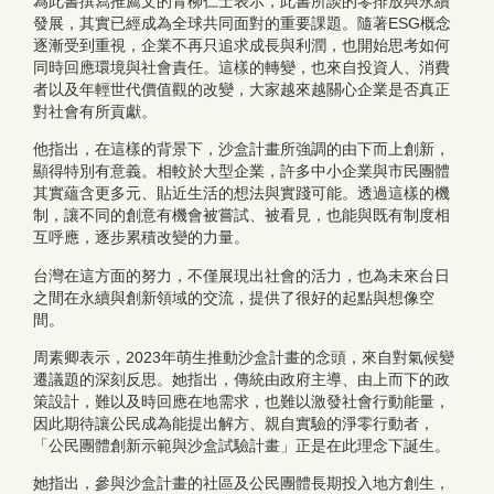
為此書撰寫推薦文的青柳仁士表示，此書所談的零排放與永續
發展，其實已經成為全球共同面對的重要課題。隨著ESG概念
逐漸受到重視，企業不再只追求成長與利潤，也開始思考如何
同時回應環境與社會責任。這樣的轉變，也來自投資人、消費
者以及年輕世代價值觀的改變，大家越來越關心企業是否真正
對社會有所貢獻。
他指出，在這樣的背景下，沙盒計畫所強調的由下而上創新，
顯得特別有意義。相較於大型企業，許多中小企業與市民團體
其實蘊含更多元、貼近生活的想法與實踐可能。透過這樣的機
制，讓不同的創意有機會被嘗試、被看見，也能與既有制度相
互呼應，逐步累積改變的力量。
台灣在這方面的努力，不僅展現出社會的活力，也為未來台日
之間在永續與創新領域的交流，提供了很好的起點與想像空
間。
周素卿表示，2023年萌生推動沙盒計畫的念頭，來自對氣候變
遷議題的深刻反思。她指出，傳統由政府主導、由上而下的政
策設計，難以及時回應在地需求，也難以激發社會行動能量，
因此期待讓公民成為能提出解方、親自實驗的淨零行動者，
「公民團體創新示範與沙盒試驗計畫」正是在此理念下誕生。
她指出，參與沙盒計畫的社區及公民團體長期投入地方創生，