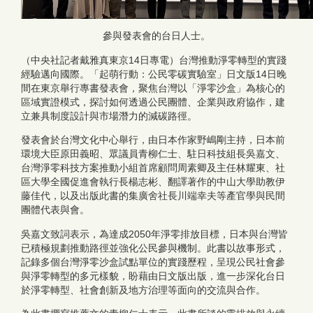
參與發表會的台日人士。
（中央社記者戴雅真東京14日專電）台灣推動淨零轉型的實踐
經驗邁向國際。「起萌行動：公民零碳實驗室」日文版14日晚
間在東京舉行專書發表會，聚焦台灣以「淨零沙盒」為核心的
區域實證模式，探討如何透過公民團體、企業與政府協作，建
立兼具制度設計與市場潛力的減碳路徑。
發表會於台灣文化中心舉行，由日本作家野嶋剛主持，日本前
環境大臣原田義昭、眾議員青柳仁士、駐日科技組長吳嘉文、
台灣淨零科技方案推動小組首席顧問周素卿及主任林耀東、社
區大學全國促進會執行長楊志彬、翻譯著作的中山大學助教伊
藤佳代，以及出版此書的集廣舍社長川端幸夫等產官學與民間
團體代表與會。
吳嘉文致詞表示，為達成2050年淨零排放目標，日本與台灣皆
已積極規劃推動路徑並強化公民參與機制。此書以故事形式，
記錄多個台灣淨零沙盒試點單位的實踐歷程，呈現公民社會參
與淨零轉型的多元樣貌，盼藉由日文版出版，進一步深化台日
於淨零轉型、社會創新及地方治理等面向的交流與合作。