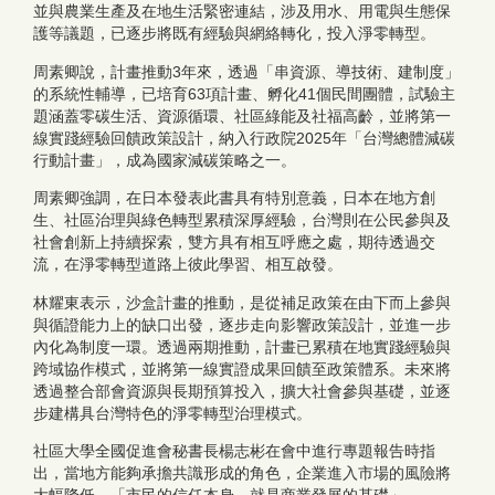
並與農業生產及在地生活緊密連結，涉及用水、用電與生態保
護等議題，已逐步將既有經驗與網絡轉化，投入淨零轉型。
周素卿說，計畫推動3年來，透過「串資源、導技術、建制度」
的系統性輔導，已培育63項計畫、孵化41個民間團體，試驗主
題涵蓋零碳生活、資源循環、社區綠能及社福高齡，並將第一
線實踐經驗回饋政策設計，納入行政院2025年「台灣總體減碳
行動計畫」，成為國家減碳策略之一。
周素卿強調，在日本發表此書具有特別意義，日本在地方創
生、社區治理與綠色轉型累積深厚經驗，台灣則在公民參與及
社會創新上持續探索，雙方具有相互呼應之處，期待透過交
流，在淨零轉型道路上彼此學習、相互啟發。
林耀東表示，沙盒計畫的推動，是從補足政策在由下而上參與
與循證能力上的缺口出發，逐步走向影響政策設計，並進一步
內化為制度一環。透過兩期推動，計畫已累積在地實踐經驗與
跨域協作模式，並將第一線實證成果回饋至政策體系。未來將
透過整合部會資源與長期預算投入，擴大社會參與基礎，並逐
步建構具台灣特色的淨零轉型治理模式。
社區大學全國促進會秘書長楊志彬在會中進行專題報告時指
出，當地方能夠承擔共識形成的角色，企業進入市場的風險將