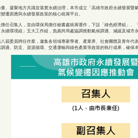
力量、凝聚地方共識並落實永續治理，本市成立「高雄市政府永續發展暨氣
候變遷因應與永續發展政策的核心統籌平台。
長擔任召集人，並由環保局擔任秘書處統籌運作，下設「綠色經濟組」、
「永續環境組」五大工作組，負責跨局處協調推動氣候調適、減緩及城市
第八屆委員聘任作業，邀集各領域專家學者、產業界、社會團體及青年代
候調適、防災、資源循環、交通運輸與綠色產業等政策的執行成果，確保