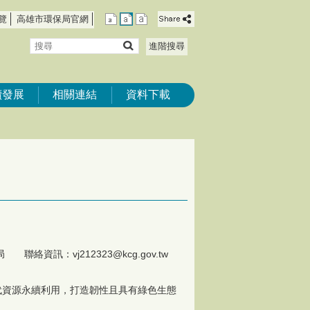
覽
高雄市環保局官網
搜
進階搜尋
尋
續發展
相關連結
資料下載
絡資訊：vj212323@kcg.gov.tw
代資源永續利用，打造韌性且具有綠色生態