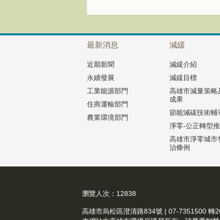
最新消息
減緩
近期新聞
減緩介紹
永續發展
減緩目標
工業能源部門
高雄市減量策略
成果
住商運輸部門
節能減碳技術輔
農業環境部門
淨零-公正轉型
高雄市淨零城市
治條例
:::
瀏覽人次：
12838
高雄市烏松區澄清路834號