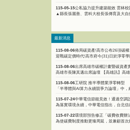
115-05-15
公私協力提升建築能效 雲林校園.
▲縣長張麗善、雲科大校長張傳育及大自然交
最新消息
115-08-06
佈局碳資產!高市公布26項碳權..
迎戰碳定價時代!高市府今(31)日於淨零學
115-08-06
出席高雄市碳權計畫暨碳資產實踐
高雄市長陳其邁出席論壇 【高雄訊】高雄積極
115-08-06
工研院 推半導體業淨零轉型
「半導體與AI算力永續競爭力論壇」中，經濟
115-07-24
中華電信節能見效！通過空調設備
為落實環境永續，中華電信指出，台北信義
115-07-22
環境部預告修正「碳費收費辦法」
為使碳費制度推動更臻周延，並兼顧首次納