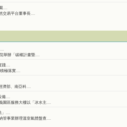
...
易平台董事長....
..
院舉辦「碳權計畫暨....
....
落實....
部、南亞科....
....
園區服務大樓以「冰水主....
....
管事業辦理溫室氣體盤查....