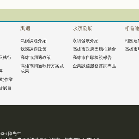
調適
永續發展
相關
氣候調適介紹
永續發展介紹
相關連
我國調適政策
高雄市政府因應推動會
高雄市
及執行
高雄市調適政策
高雄市自願檢視報告
高雄市調適執行方案及
企業誠信服務諮詢專區
導
成果
推動作業
發展自
 | 07-7351500 轉2636 陳先