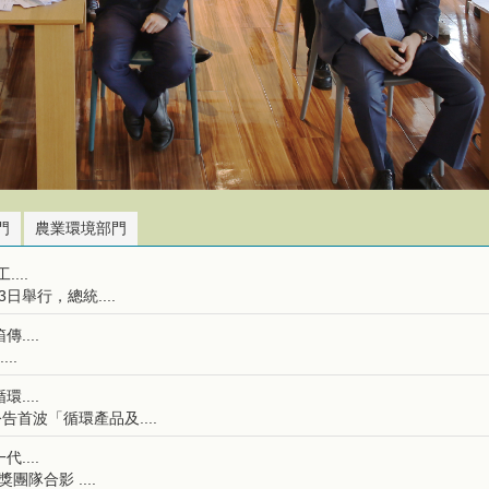
門
農業環境部門
...
舉行，總統....
....
..
....
告首波「循環產品及....
....
隊合影 ....