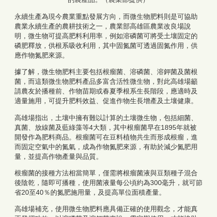
永續生產為現今農業重點發展方向，而微生物肥料則是可協助
農業永續生產的農耕技術之一，農業部高雄區農業改良場說
明，微生物可提高肥料利用率，例如溶磷菌可將受土壤固定的
磷肥釋放，供根系吸收利用，其中固氮菌可透過固氮作用，供
應作物氮肥來源。
據了解，微生物肥料主要包括根瘤菌、溶磷菌、溶鉀菌及菌根
菌，而這類微生物肥料產品多富含活性微生物，對此高雄場籲
請農友於播種前、作物苗期或春夏季根系生長階段，應適時及
適量施用，可提升肥料效益、促進作物生長增產及土壤健康。
高雄場指出，土壤中擁有難以計算的土壤微生物，包括細菌、
真菌、放線菌及藍綠藻等4大類，其中根瘤菌早在1895年就被
開發作為肥料商品。根瘤菌可在豆料植物共生而形成根瘤，進
而固定空氣中的氮氣，成為作物氮肥來源，有助於減少氮肥用
量，並提高作物產量與品質。
根瘤菌的接種方法相當簡單，僅需將根瘤菌液與豆類種子混合
後陰乾，隨即可播種，使用菌液量每公頃約為300毫升，就可節
省20至40％的氮肥施用量，及提高單位面積產量。
高雄場補充，使用微生物肥料應具備正確的使用觀念，才能真