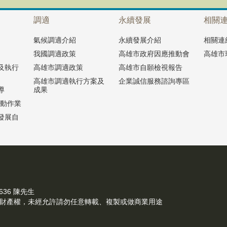
調適
永續發展
相關
氣候調適介紹
永續發展介紹
相關連
我國調適政策
高雄市政府因應推動會
高雄市
及執行
高雄市調適政策
高雄市自願檢視報告
高雄市調適執行方案及
企業誠信服務諮詢專區
導
成果
推動作業
發展自
 | 07-7351500 轉2636 陳先
慧財產權，未經允許請勿任意轉載、複製或做商業用途