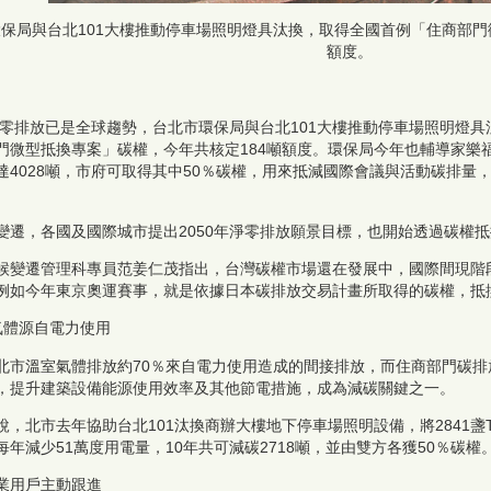
保局與台北101大樓推動停車場照明燈具汰換，取得全國首例「住商部門
額度。
年淨零排放已是全球趨勢，台北市環保局與台北101大樓推動停車場照明燈
門微型抵換專案」碳權，今年共核定184噸額度。環保局今年也輔導家樂福
達4028噸，市府可取得其中50％碳權，用來抵減國際會議與活動碳排量
變遷，各國及國際城市提出2050年淨零排放願景目標，也開始透過碳權
候變遷管理科專員范姜仁茂指出，台灣碳權市場還在發展中，國際間現階
例如今年東京奧運賽事，就是依據日本碳排放交易計畫所取得的碳權，抵
氣體源自電力使用
北市溫室氣體排放約70％來自電力使用造成的間接排放，而住商部門碳排
，提升建築設備能源使用效率及其他節電措施，成為減碳關鍵之一。
說，北市去年協助台北101汰換商辦大樓地下停車場照明設備，將2841盞
每年減少51萬度用電量，10年共可減碳2718噸，並由雙方各獲50％碳權
業用戶主動跟進