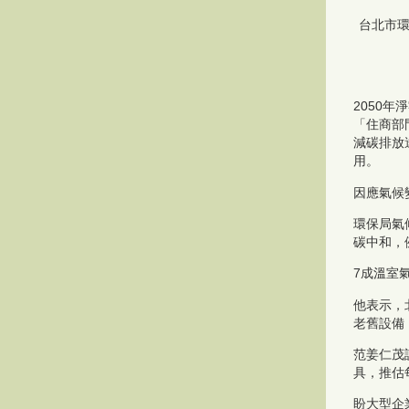
台北市環
2050
「住商部
減碳排放
用。
因應氣候
環保局氣
碳中和，
7成溫室
他表示，
老舊設備
范姜仁茂
具，推估
盼大型企