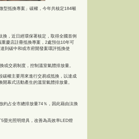
微型抵換專案」碳權，今年共核定184噸
具汰換，近日經環保署核定，取得全國首例
重慶店註冊抵換專案，2處預估10年可
，達到碳中和或市府開發案環評抵換使
抵換或交易制度，控制溫室氣體排放量。
段碳權主要用來進行交易或抵換，以達成
換開幕式活動產生的溫室氣體排放量。
放約占全市總排放量74％，因此藉由汰換
T5螢光照明燈具，改善為高效率LED燈
。