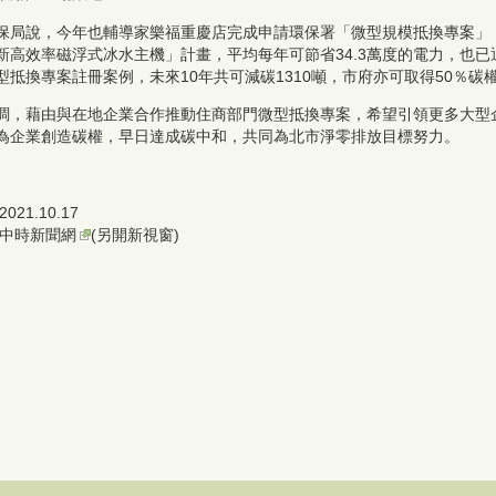
保局說，今年也輔導家樂福重慶店完成申請環保署「微型規模抵換專案」
新高效率磁浮式冰水主機」計畫，平均每年可節省34.3萬度的電力，也
型抵換專案註冊案例，未來10年共可減碳1310噸，市府亦可取得50％碳
調，藉由與在地企業合作推動住商部門微型抵換專案，希望引領更多大型
為企業創造碳權，早日達成碳中和，共同為北市淨零排放目標努力。
021.10.17
中時新聞網
(另開新視窗)