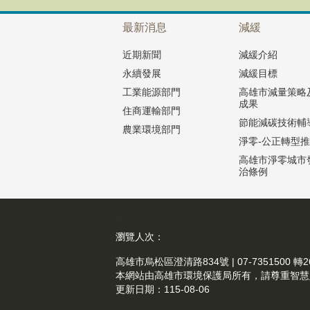
最新消息
減緩
近期新聞
減緩介紹
永續發展
減緩目標
工業能源部門
高雄市減量策略
成果
住商運輸部門
節能減碳技術輔
農業環境部門
淨零-公正轉型
高雄市淨零城市
治條例
:::
瀏覽人次：
高雄市烏松區澄清路834號
本網站由高雄市環境保護局所有，請尊重智
更新日期：
115-08-06