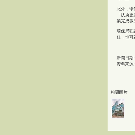
此外，環
「汰換更
業完成微
環保局強
任，也可
新聞日期:2
資料來源:
相關圖片