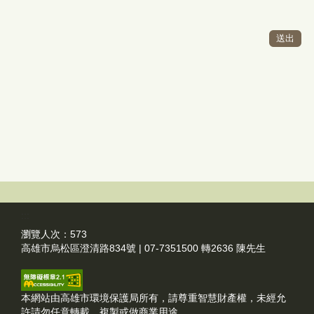
:::
瀏覽人次：
573
高雄市烏松區澄清路834號 | 07-7351500 轉2636 陳先生
本網站由高雄市環境保護局所有，請尊重智慧財產權，未經允
許請勿任意轉載、複製或做商業用途